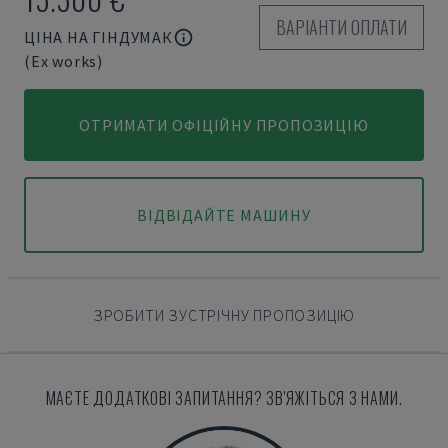
ВАРІАНТИ ОПЛАТИ
ЦІНА НА ГІНДУМАК
(Ex works)
ОТРИМАТИ ОФІЦІЙНУ ПРОПОЗИЦІЮ
ВІДВІДАЙТЕ МАШИНУ
ЗРОБИТИ ЗУСТРІЧНУ ПРОПОЗИЦІЮ
МАЄТЕ ДОДАТКОВІ ЗАПИТАННЯ? ЗВ'ЯЖІТЬСЯ З НАМИ.