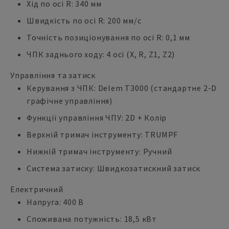
Хід по осі R: 340 мм
Швидкість по осі R: 200 мм/с
Точність позиціонування по осі R: 0,1 мм
ЧПК заднього ходу: 4 осі (X, R, Z1, Z2)
Управління та затиск
Керування з ЧПК: Delem T3000 (стандартне 2-D
графічне управління)
Функції управління ЧПУ: 2D + Колір
Верхній тримач інструменту: TRUMPF
Нижній тримач інструменту: Ручний
Система затиску: Швидкозатискний затиск
Електричний
Напруга: 400 В
Споживана потужність: 18,5 кВт