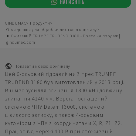
НАТИСНІТЬ
GINDUMAC
Продукти
Обладнання для обробки листового металу
➤ Вживаний TRUMPF TRUBEND 3180 - Преса на продаж |
gindumac.com
Показати мовою оригіналу
Цей 6-осьовий гідравлічний прес TRUMPF
TRUBEND 3180 був виготовлений у 2013 році.
Він має зусилля згинання 1800 кН і довжину
згинання 4140 мм. Верстат оснащений
системою ЧПУ Delem T3000, системою
швидкого затиску, а також 4-осьовим
кутоміром з ЧПУ з координатами X, R, Z1, Z2.
Працює від мережі 400 В при споживаній