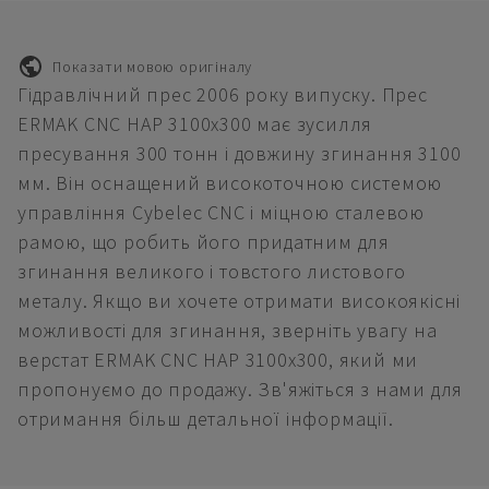
Показати мовою оригіналу
Гідравлічний прес 2006 року випуску. Прес
ERMAK CNC HAP 3100x300 має зусилля
пресування 300 тонн і довжину згинання 3100
мм. Він оснащений високоточною системою
управління Cybelec CNC і міцною сталевою
рамою, що робить його придатним для
згинання великого і товстого листового
металу. Якщо ви хочете отримати високоякісні
можливості для згинання, зверніть увагу на
верстат ERMAK CNC HAP 3100x300, який ми
пропонуємо до продажу. Зв'яжіться з нами для
отримання більш детальної інформації.