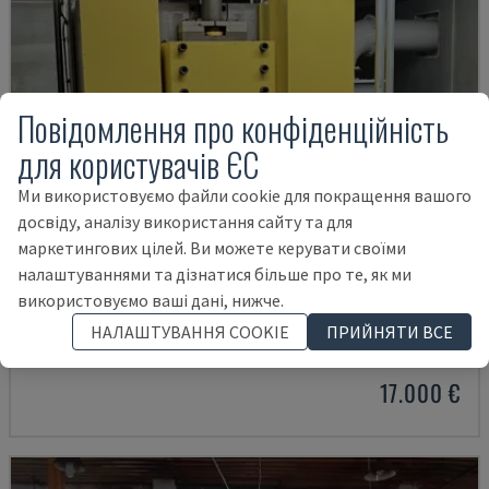
Повідомлення про конфіденційність
для користувачів ЄС
Ми використовуємо файли cookie для покращення вашого
досвіду, аналізу використання сайту та для
маркетингових цілей. Ви можете керувати своїми
налаштуваннями та дізнатися більше про те, як ми
VSP 350
використовуємо ваші дані, нижче.
WINTER - ГІДРАВЛІЧНИЙ ПРЕС
НАЛАШТУВАННЯ COOKIE
ПРИЙНЯТИ ВСЕ
НІМЕЧЧИНА
2015
20.652 HRS
17.000 €