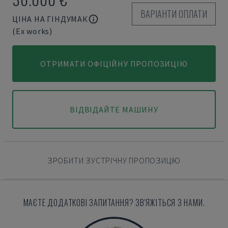
ВАРІАНТИ ОПЛАТИ
ЦІНА НА ГІНДУМАК
(Ex works)
ОТРИМАТИ ОФІЦІЙНУ ПРОПОЗИЦІЮ
ВІДВІДАЙТЕ МАШИНУ
ЗРОБИТИ ЗУСТРІЧНУ ПРОПОЗИЦІЮ
МАЄТЕ ДОДАТКОВІ ЗАПИТАННЯ? ЗВ'ЯЖІТЬСЯ З НАМИ.