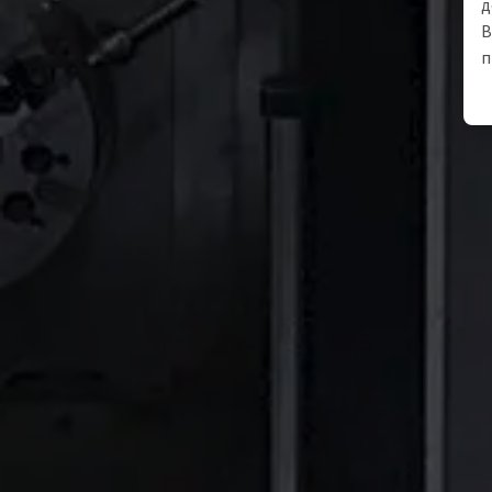
д
В
п