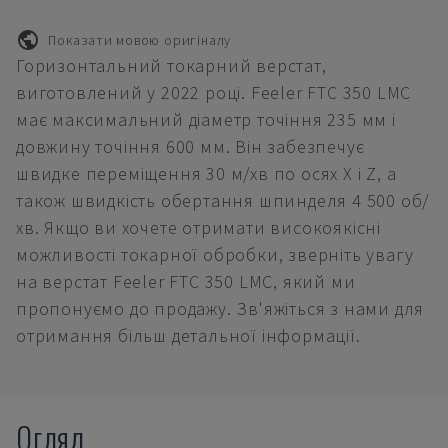
Показати мовою оригіналу
Горизонтальний токарний верстат,
виготовлений у 2022 році. Feeler FTC 350 LMC
має максимальний діаметр точіння 235 мм і
довжину точіння 600 мм. Він забезпечує
швидке переміщення 30 м/хв по осях X і Z, а
також швидкість обертання шпинделя 4 500 об/
хв. Якщо ви хочете отримати високоякісні
можливості токарної обробки, зверніть увагу
на верстат Feeler FTC 350 LMC, який ми
пропонуємо до продажу. Зв'яжіться з нами для
отримання більш детальної інформації.
Огляд