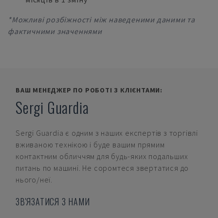
*Можливі розбіжності між наведеними даними та
фактичними значеннями
ВАШ МЕНЕДЖЕР ПО РОБОТІ З КЛІЄНТАМИ:
Sergi Guardia
Sergi Guardia
є одним з наших експертів з торгівлі
вживаною технікою і буде вашим прямим
контактним обличчям для будь-яких подальших
питань по машині. Не соромтеся звертатися до
нього/неї.
ЗВ'ЯЗАТИСЯ З НАМИ