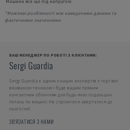
Машина все ще під напругою
*Можливі розбіжності між наведеними даними та
фактичними значеннями
ВАШ МЕНЕДЖЕР ПО РОБОТІ З КЛІЄНТАМИ:
Sergi Guardia
Sergi Guardia
є одним з наших експертів з торгівлі
вживаною технікою і буде вашим прямим
контактним обличчям для будь-яких подальших
питань по машині. Не соромтеся звертатися до
нього/неї.
ЗВ'ЯЗАТИСЯ З НАМИ