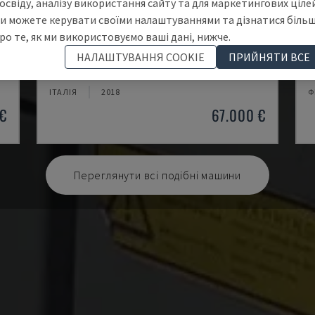
освіду, аналізу використання сайту та для маркетингових цілей
и можете керувати своїми налаштуваннями та дізнатися біль
ро те, як ми використовуємо ваші дані, нижче.
A20
M
НАЛАШТУВАННЯ COOKIE
ПРИЙНЯТИ ВСЕ
ПУ
CITIZEN - ТОКАРНИЙ ВЕРСТАТ ШВЕЙЦАРСЬКОГО ТИПУ
M
ІТАЛІЯ
2018
Ф
€
67.000 €
Переглянути всі подібні машини