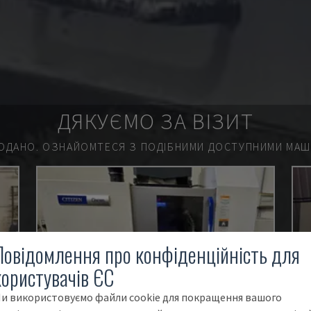
ДЯКУЄМО ЗА ВІЗИТ
ОДАНО.
ОЗНАЙОМТЕСЯ З ПОДІБНИМИ ДОСТУПНИМИ МАШИ
Повідомлення про конфіденційність для
користувачів ЄС
и використовуємо файли cookie для покращення вашого