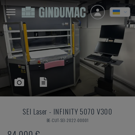
SEI Laser
-
INFINITY 5070 V300
BE-CUT-SEI-2022-00001
84.000 €