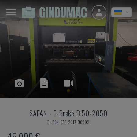
SAFAN
-
E-Brake B 50-2050
PL-BEN-SAF-2017-00002
45.000 €