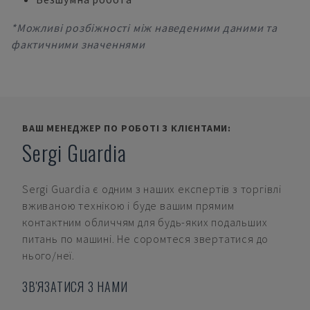
*Можливі розбіжності між наведеними даними та
фактичними значеннями
ВАШ МЕНЕДЖЕР ПО РОБОТІ З КЛІЄНТАМИ:
Sergi Guardia
Sergi Guardia
є одним з наших експертів з торгівлі
вживаною технікою і буде вашим прямим
контактним обличчям для будь-яких подальших
питань по машині. Не соромтеся звертатися до
нього/неї.
ЗВ'ЯЗАТИСЯ З НАМИ