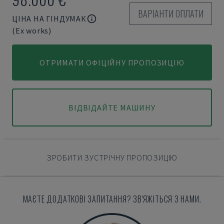
ВАРІАНТИ ОПЛАТИ
ЦІНА НА ГІНДУМАК
(Ex works)
ОТРИМАТИ ОФІЦІЙНУ ПРОПОЗИЦІЮ
ВІДВІДАЙТЕ МАШИНУ
ЗРОБИТИ ЗУСТРІЧНУ ПРОПОЗИЦІЮ
МАЄТЕ ДОДАТКОВІ ЗАПИТАННЯ? ЗВ'ЯЖІТЬСЯ З НАМИ.