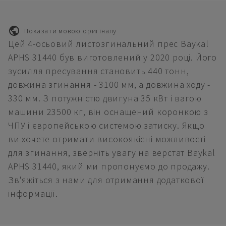
Показати мовою оригіналу
Цей 4-осьовий листозгинальний прес Baykal
APHS 31440 був виготовлений у 2020 році. Його
зусилля пресування становить 440 тонн,
довжина згинання - 3100 мм, а довжина ходу -
330 мм. З потужністю двигуна 35 кВт і вагою
машини 23500 кг, він оснащений коронкою з
ЧПУ і європейською системою затиску. Якщо
ви хочете отримати високоякісні можливості
для згинання, зверніть увагу на верстат Baykal
APHS 31440, який ми пропонуємо до продажу.
Зв'яжіться з нами для отримання додаткової
інформації.