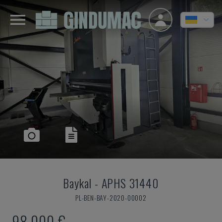
Baykal
-
APHS 31440
PL-BEN-BAY-2020-00002
98.000 €