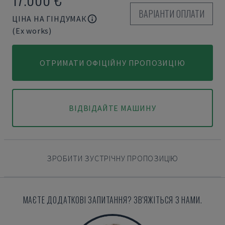
ВАРІАНТИ ОПЛАТИ
ЦІНА НА ГІНДУМАК
(Ex works)
ОТРИМАТИ ОФІЦІЙНУ ПРОПОЗИЦІЮ
ВІДВІДАЙТЕ МАШИНУ
ЗРОБИТИ ЗУСТРІЧНУ ПРОПОЗИЦІЮ
МАЄТЕ ДОДАТКОВІ ЗАПИТАННЯ? ЗВ'ЯЖІТЬСЯ З НАМИ.