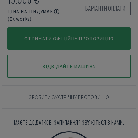
ВАРІАНТИ ОПЛАТИ
ЦІНА НА ГІНДУМАК
(Ex works)
ОТРИМАТИ ОФІЦІЙНУ ПРОПОЗИЦІЮ
ВІДВІДАЙТЕ МАШИНУ
ЗРОБИТИ ЗУСТРІЧНУ ПРОПОЗИЦІЮ
МАЄТЕ ДОДАТКОВІ ЗАПИТАННЯ? ЗВ'ЯЖІТЬСЯ З НАМИ.