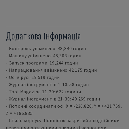
Додаткова інформація
- Контроль увімкнено: 48,840 годин
- Машину увімкнено: 48,303 годин
- Запуск програми: 19,244 годин
- Напрацювання ввімкнено 42 175 годин
- Осі в русі: 19 519 годин
- Журнал інструментів 1-10: 58 годин
- Tool Magazine 11-20: 622 години
- Журнал інструментів 21-30: 40 269 годин
- Поточні координати осі: X = -236.820, Y = +421.759,
Z = +186.835
- Стиль корпусу: Повністю закритий з подвійними
передніми розсувними дверима і червоними