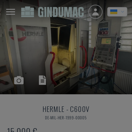
HERMLE
-
C600V
DE-MIL-HER-1999-00005
15.000 €