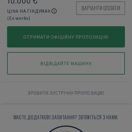
ВАРІАНТИ ОПЛАТИ
ЦІНА НА ГІНДУМАК
(Ex works)
ОТРИМАТИ ОФІЦІЙНУ ПРОПОЗИЦІЮ
ВІДВІДАЙТЕ МАШИНУ
ЗРОБИТИ ЗУСТРІЧНУ ПРОПОЗИЦІЮ
МАЄТЕ ДОДАТКОВІ ЗАПИТАННЯ? ЗВ'ЯЖІТЬСЯ З НАМИ.