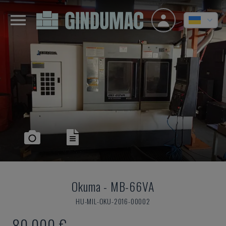
Okuma
-
MB-66VA
HU-MIL-OKU-2016-00002
80.000 €