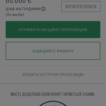
ВАРІАНТИ ОПЛАТИ
ЦІНА НА ГІНДУМАК
(Ex works)
ОТРИМАТИ ОФІЦІЙНУ ПРОПОЗИЦІЮ
ВІДВІДАЙТЕ МАШИНУ
ЗРОБИТИ ЗУСТРІЧНУ ПРОПОЗИЦІЮ
МАЄТЕ ДОДАТКОВІ ЗАПИТАННЯ? ЗВ'ЯЖІТЬСЯ З НАМИ.