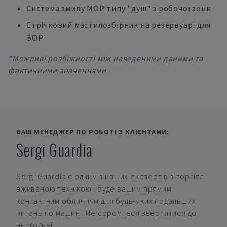
Система змиву МОР типу "душ" з робочої зони
Стрічковий мастилозбірник на резервуарі для
ЗОР
*Можливі розбіжності між наведеними даними та
фактичними значеннями
ВАШ МЕНЕДЖЕР ПО РОБОТІ З КЛІЄНТАМИ:
Sergi Guardia
Sergi Guardia
є одним з наших експертів з торгівлі
вживаною технікою і буде вашим прямим
контактним обличчям для будь-яких подальших
питань по машині. Не соромтеся звертатися до
нього/неї.