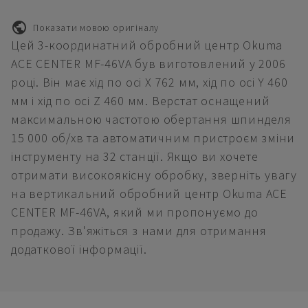
Показати мовою оригіналу
Цей 3-координатний обробний центр Okuma
ACE CENTER MF-46VA був виготовлений у 2006
році. Він має хід по осі X 762 мм, хід по осі Y 460
мм і хід по осі Z 460 мм. Верстат оснащений
максимальною частотою обертання шпинделя
15 000 об/хв та автоматичним пристроєм зміни
інструменту на 32 станції. Якщо ви хочете
отримати високоякісну обробку, зверніть увагу
на вертикальний обробний центр Okuma ACE
CENTER MF-46VA, який ми пропонуємо до
продажу. Зв'яжіться з нами для отримання
додаткової інформації.