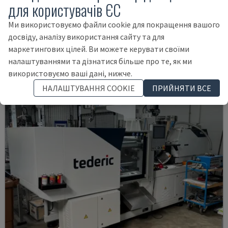
для користувачів ЄС
MA900ІІ
HAITIAN - ГІДРАВЛІЧНА МАШИНА ДЛЯ ЛИТТЯ ПІД ТИСКОМ
Ми використовуємо файли cookie для покращення вашого
БОЛГАРІЯ
2023
досвіду, аналізу використання сайту та для
19.000 €
маркетингових цілей. Ви можете керувати своїми
налаштуваннями та дізнатися більше про те, як ми
використовуємо ваші дані, нижче.
НАЛАШТУВАННЯ COOKIE
ПРИЙНЯТИ ВСЕ