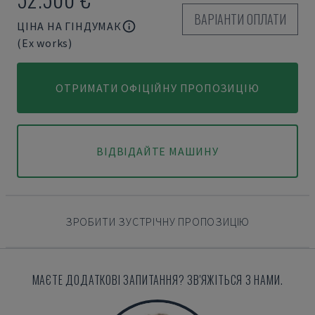
ВАРІАНТИ ОПЛАТИ
ЦІНА НА ГІНДУМАК
(Ex works)
ОТРИМАТИ ОФІЦІЙНУ ПРОПОЗИЦІЮ
ВІДВІДАЙТЕ МАШИНУ
ЗРОБИТИ ЗУСТРІЧНУ ПРОПОЗИЦІЮ
МАЄТЕ ДОДАТКОВІ ЗАПИТАННЯ? ЗВ'ЯЖІТЬСЯ З НАМИ.