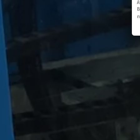
д
В
п