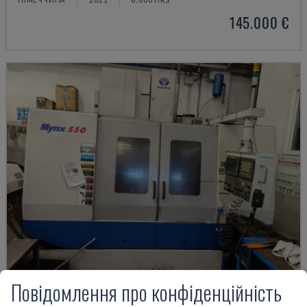
145.000 €
Повідомлення про конфіденційність
MYNX 550