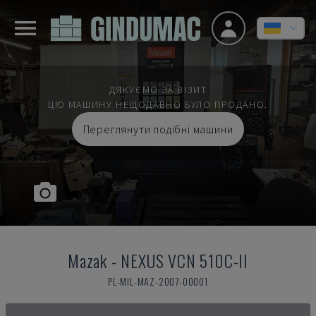
ДЯКУЄМО ЗА ВІЗИТ
ЦЮ МАШИНУ НЕЩОДАВНО БУЛО ПРОДАНО.
Переглянути подібні машини
Mazak
-
NEXUS VCN 510C-II
PL-MIL-MAZ-2007-00001