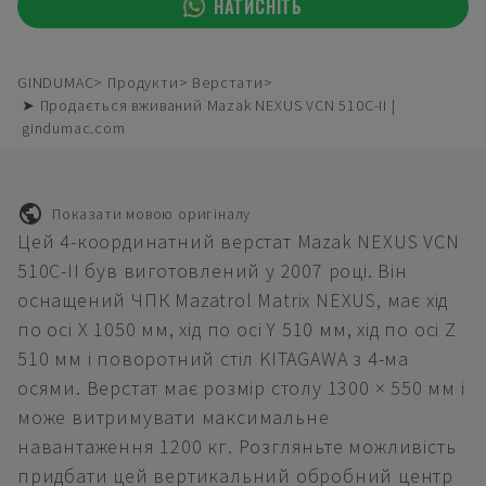
НАТИСНІТЬ
GINDUMAC
Продукти
Верстати
➤ Продається вживаний Mazak NEXUS VCN 510C-II |
gindumac.com
Показати мовою оригіналу
Цей 4-координатний верстат Mazak NEXUS VCN
510C-II був виготовлений у 2007 році. Він
оснащений ЧПК Mazatrol Matrix NEXUS, має хід
по осі X 1050 мм, хід по осі Y 510 мм, хід по осі Z
510 мм і поворотний стіл KITAGAWA з 4-ма
осями. Верстат має розмір столу 1300 × 550 мм і
може витримувати максимальне
навантаження 1200 кг. Розгляньте можливість
придбати цей вертикальний обробний центр