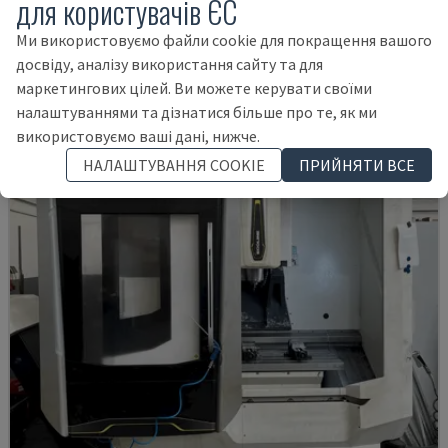
для користувачів ЄС
DAEWOO - ВЕРТИКАЛЬНИЙ ОБРОБНИЙ ЦЕНТР
Ми використовуємо файли cookie для покращення вашого
ІТАЛІЯ
2003
досвіду, аналізу використання сайту та для
21.000 €
маркетингових цілей. Ви можете керувати своїми
налаштуваннями та дізнатися більше про те, як ми
використовуємо ваші дані, нижче.
НАЛАШТУВАННЯ COOKIE
ПРИЙНЯТИ ВСЕ