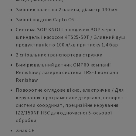
Змінник палет на 2 палети, діаметр 130 мм
Змінні піддони Capto C6
Система ЗОР KNOLL з подачею ЗОР через
шпиндель і насосом KTS25-50T / Зливний душ
продуктивністю 100 л/хв при тиску 1,4 бар
2 спіральних транспортера стружки
Вимірювальний датчик OMP60 компанії
Renishaw / лазерна система TRS-1 компанії
Renishaw
Поворотне оглядове вікно, електричне / Для
керування: програмоване дзеркало, поворот
системи координат, прецизійне керування
IZ2/150NF HSC для одночасної 5-осьової
обробки
Знак CE