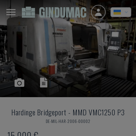
Hardinge Bridgeport
-
MMD VMC1250 P3
DE-MIL-HAR-2006-00002
15.000 €