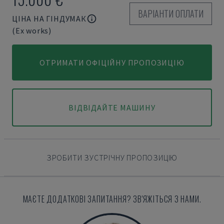
ВАРІАНТИ ОПЛАТИ
ЦІНА НА ГІНДУМАК
(Ex works)
ОТРИМАТИ ОФІЦІЙНУ ПРОПОЗИЦІЮ
ВІДВІДАЙТЕ МАШИНУ
ЗРОБИТИ ЗУСТРІЧНУ ПРОПОЗИЦІЮ
МАЄТЕ ДОДАТКОВІ ЗАПИТАННЯ? ЗВ'ЯЖІТЬСЯ З НАМИ.