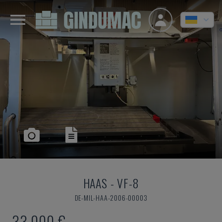
HAAS
-
VF-8
DE-MIL-HAA-2006-00003
33.000 €