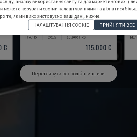
освіду, аналізу використання сайту та для маркетингових цілей
и можете керувати своїми налаштуваннями та дізнатися біль
ро те, як ми використовуємо ваші дані, нижче.
MYCENTER HX500IG
NH
НАЛАШТУВАННЯ COOKIE
ПРИЙНЯТИ ВСЕ
KITAMURA - ГОРИЗОНТАЛЬНИЙ ОБРОБНИЙ ЦЕНТР
DOO
ІТАЛІЯ
2015
13.900 HRS
БЕЛ
0 €
115.000 €
Переглянути всі подібні машини