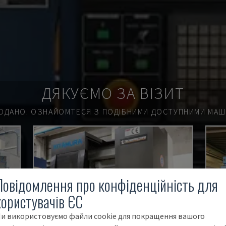
ДЯКУЄМО ЗА ВІЗИТ
ОДАНО.
ОЗНАЙОМТЕСЯ З ПОДІБНИМИ ДОСТУПНИМИ МАШИ
Повідомлення про конфіденційність для
користувачів ЄС
и використовуємо файли cookie для покращення вашого