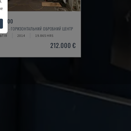
.
ше
P6300
SAN - ГОРИЗОНТАЛЬНИЙ ОБРОБНИЙ ЦЕНТР
ЬГІЯ
2014
19.865 HRS
212.000 €