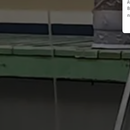
д
В
п