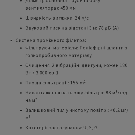
Діаметр основної труби (з боку
вентилятора): 450 мм
Швидкість витяжки: 24 м/с
Звуковий тиск на відстані 3 м: 78 дБ (А)
Система проміжного фільтра:
Фільтруючі матеріали: Поліефірні шланги з
голкопробивного матеріалу
Очищення: 2 вібраційні двигуни, кожен 180
Вт / 3 000 хв-1
Площа фільтрації: 155 m²
Навантаження на площу фільтра: 88 м³/год
на м²
Залишковий пил у чистому повітрі: <0,2 мг/
м³
Категорії застосування: U, S, G