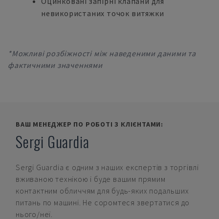
Оцинковані запірні клапани для
невикористаних точок витяжки
*Можливі розбіжності між наведеними даними та
фактичними значеннями
ВАШ МЕНЕДЖЕР ПО РОБОТІ З КЛІЄНТАМИ:
Sergi Guardia
Sergi Guardia
є одним з наших експертів з торгівлі
вживаною технікою і буде вашим прямим
контактним обличчям для будь-яких подальших
питань по машині. Не соромтеся звертатися до
нього/неї.