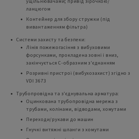
ущільнювачами; привід зірочкою/
ланцюгом
Контейнер для збору стружки (під
вивантаженням фільтра)
Системи захисту та безпеки:
Лінія пожежогасіння з вибуховими
форсунками, прокладена зовні і вниз,
закінчується С-образним з'єднанням
Розривні пристрої (вибухозахист) згідно з
VDI 3673
Трубопровідна та з'єднувальна арматура:
Оцинкована трубопровідна мережа з
трубами, колінами, відводами, хомутами
Переходи/рукави до машин
Гнучкі витяжні шланги з хомутами