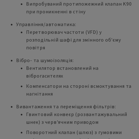
Випробуваний протипожежний клапан K90
при проникненні в стіну
Управління/автоматика:
Перетворювач частоти (VFD) у
розподільній шафі для змінного об'єму
повітря
Вібро- та шумоізоляція:
Вентилятор встановлений на
віброгасителях
Компенсатори на стороні всмоктування та
нагнітання
Вивантаження та переміщення фільтрів:
Гвинтовий конвеєр (розвантажувальний
шнек) з черв'ячним приводом
Поворотний клапан (шлюз) з гумовими