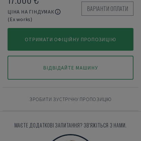
ВАРІАНТИ ОПЛАТИ
ЦІНА НА ГІНДУМАК
(Ex works)
ОТРИМАТИ ОФІЦІЙНУ ПРОПОЗИЦІЮ
ВІДВІДАЙТЕ МАШИНУ
ЗРОБИТИ ЗУСТРІЧНУ ПРОПОЗИЦІЮ
МАЄТЕ ДОДАТКОВІ ЗАПИТАННЯ? ЗВ'ЯЖІТЬСЯ З НАМИ.