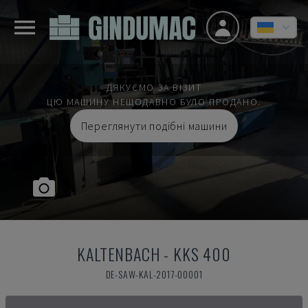
ДЯКУЄМО ЗА ВІЗИТ
ЦЮ МАШИНУ НЕЩОДАВНО БУЛО ПРОДАНО.
Переглянути подібні машини
KALTENBACH
-
KKS 400
DE-SAW-KAL-2017-00001