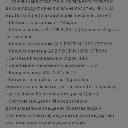
- Технічні характеристики пиляльного полотна:
Високопродуктивне пиляльне полотно, 400 x 3,0
мм, 160 зубців (підходить для профілів Jansen)
- Швидкість різання: 7 - 43 м/хв
- Робоча напруга: 3x 400 В, 50 Гц (3 фази, нейтраль,
заземлення)
- Напруга керування: 24 В ПОСТІЙНОГО СТРУМУ
- Напруга клапана: 24 В ПОСТІЙНОГО СТРУМУ
- Загальний номінальний струм: 14 А
- Запобіжник мережевого живлення: 16 А
- Колір машини: RAL 7024 / 5018
- Горизонтальний затиск: Гідравлічні
горизонтальні лещата, розташовані як з правого,
так і з лівого боку пильного диска (2 шт.)
- Система змащення: Мікродозоване
розпилювальне змащення (вимагає подачі
стисненого повітря) на додаток до стандартної
системи подачі охолоджуючої води