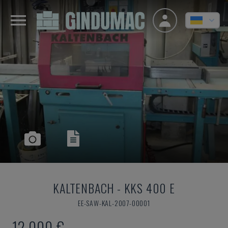
KALTENBACH
-
KKS 400 E
EE-SAW-KAL-2007-00001
12.000 €