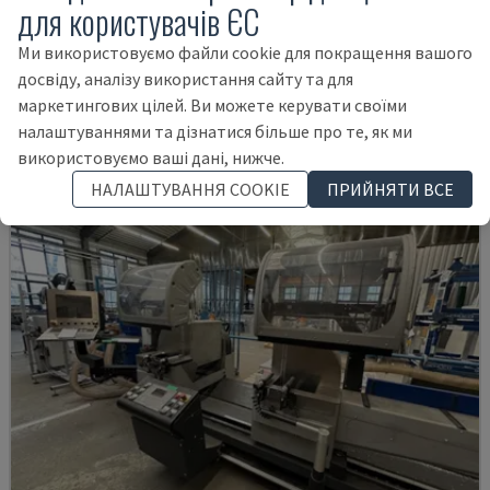
для користувачів ЄС
KASTOSPEED C 9
KASTO - ЦИРКУЛЯРНА ПИЛА ПО МЕТАЛУ
Ми використовуємо файли cookie для покращення вашого
НІМЕЧЧИНА
2008
досвіду, аналізу використання сайту та для
23.500 €
маркетингових цілей. Ви можете керувати своїми
налаштуваннями та дізнатися більше про те, як ми
використовуємо ваші дані, нижче.
НАЛАШТУВАННЯ COOKIE
ПРИЙНЯТИ ВСЕ