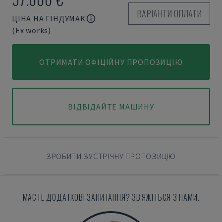
ВАРІАНТИ ОПЛАТИ
ЦІНА НА ГІНДУМАК
(Ex works)
ОТРИМАТИ ОФІЦІЙНУ ПРОПОЗИЦІЮ
ВІДВІДАЙТЕ МАШИНУ
ЗРОБИТИ ЗУСТРІЧНУ ПРОПОЗИЦІЮ
МАЄТЕ ДОДАТКОВІ ЗАПИТАННЯ? ЗВ'ЯЖІТЬСЯ З НАМИ.