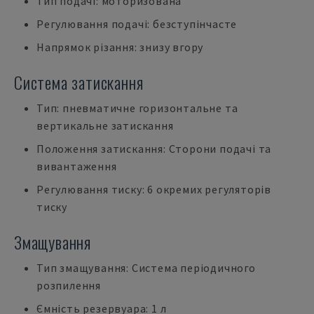
Тип подачі: моторизована
Регулювання подачі: безступінчасте
Напрямок різання: знизу вгору
Система затискання
Тип: пневматичне горизонтальне та
вертикальне затискання
Положення затискання: Сторони подачі та
вивантаження
Регулювання тиску: 6 окремих регуляторів
тиску
Змащування
Тип змащування: Система періодичного
розпилення
Ємність резервуара: 1 л