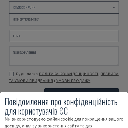
Будь ласка
ПОЛІТИКА КОНФІДЕНЦІЙНОСТІ
,
ПРАВИЛА
ТА УМОВИ ПРИДБАННЯ
і
УМОВИ ПРОДАЖУ
НАДІСЛАТИ
Повідомлення про конфіденційність
для користувачів ЄС
Ми використовуємо файли cookie для покращення вашого
Умови оплати
досвіду, аналізу використання сайту та для