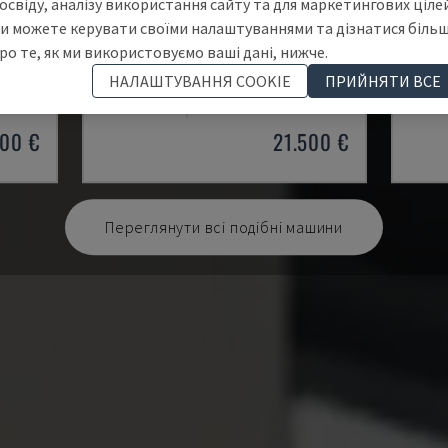
освіду, аналізу використання сайту та для маркетингових цілей
и можете керувати своїми налаштуваннями та дізнатися біль
ро те, як ми використовуємо ваші дані, нижче.
300-K-D0
PL 9
НАЛАШТУВАННЯ COOKIE
ПРИЙНЯТИ ВСЕ
 ШПОНУ
OTT - ПРЕС ДЛЯ ШПОНУ
OMC -
НІМЕЧЧИНА
1996
ІТАЛІ
00 €
21.500 €
Переглянути всі подібні машини