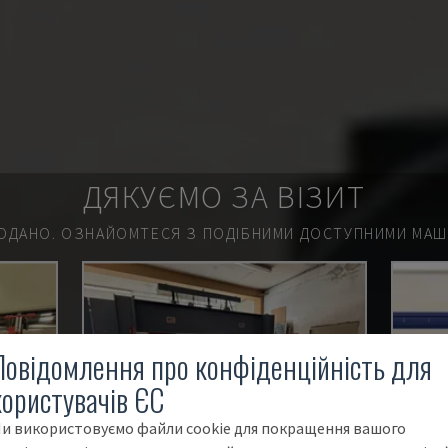
ДЯКУЄМО ЗА ВІЗИТ
ОДАНО.
ОЗНАЙОМТЕСЯ З ПОДІБНИМИ ДОСТУПНИМИ МАШИ
Повідомлення про конфіденційність для
користувачів ЄС
и використовуємо файли cookie для покращення вашого