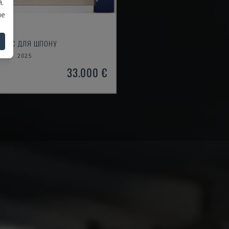
.
ше
0S
 ПРЕС ДЛЯ ШПОНУ
Я
2025
33.000 €