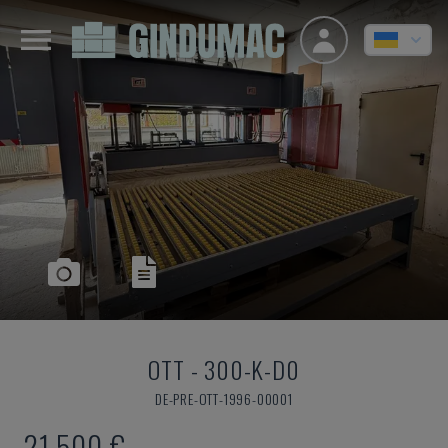
OTT
-
300-K-D0
DE-PRE-OTT-1996-00001
21.500 €