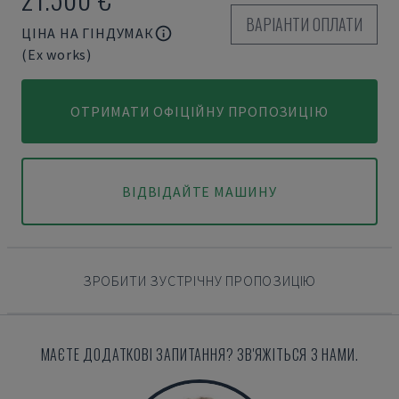
ВАРІАНТИ ОПЛАТИ
ЦІНА НА ГІНДУМАК
(Ex works)
ОТРИМАТИ ОФІЦІЙНУ ПРОПОЗИЦІЮ
ВІДВІДАЙТЕ МАШИНУ
ЗРОБИТИ ЗУСТРІЧНУ ПРОПОЗИЦІЮ
МАЄТЕ ДОДАТКОВІ ЗАПИТАННЯ? ЗВ'ЯЖІТЬСЯ З НАМИ.