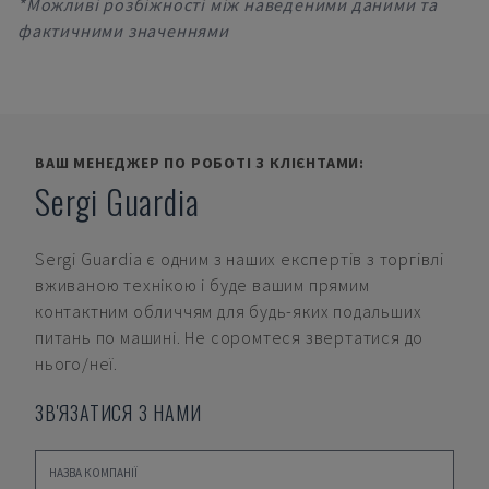
*Можливі розбіжності між наведеними даними та
фактичними значеннями
ВАШ МЕНЕДЖЕР ПО РОБОТІ З КЛІЄНТАМИ:
Sergi Guardia
Sergi Guardia
є одним з наших експертів з торгівлі
вживаною технікою і буде вашим прямим
контактним обличчям для будь-яких подальших
питань по машині. Не соромтеся звертатися до
нього/неї.
ЗВ'ЯЗАТИСЯ З НАМИ