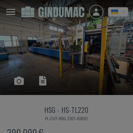
HSG
-
HS-TL220
PL-CUT-HSG-2021-00001
200.000 €