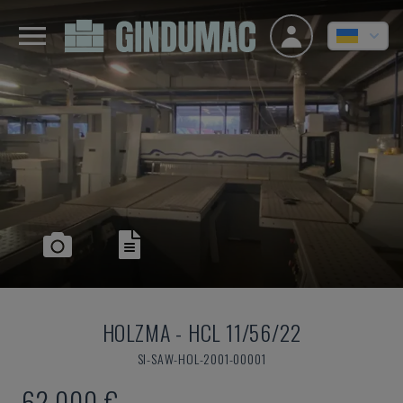
HOLZMA
-
HCL 11/56/22
SI-SAW-HOL-2001-00001
62.000 €