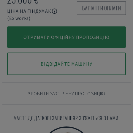
ВАРІАНТИ ОПЛАТИ
ЦІНА НА ГІНДУМАК
(Ex works)
ОТРИМАТИ ОФІЦІЙНУ ПРОПОЗИЦІЮ
ВІДВІДАЙТЕ МАШИНУ
ЗРОБИТИ ЗУСТРІЧНУ ПРОПОЗИЦІЮ
МАЄТЕ ДОДАТКОВІ ЗАПИТАННЯ? ЗВ'ЯЖІТЬСЯ З НАМИ.