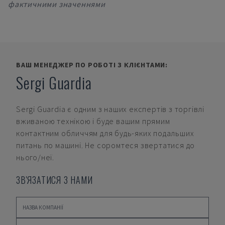
фактичними значеннями
ВАШ МЕНЕДЖЕР ПО РОБОТІ З КЛІЄНТАМИ:
Sergi Guardia
Sergi Guardia
є одним з наших експертів з торгівлі
вживаною технікою і буде вашим прямим
контактним обличчям для будь-яких подальших
питань по машині. Не соромтеся звертатися до
нього/неї.
ЗВ'ЯЗАТИСЯ З НАМИ