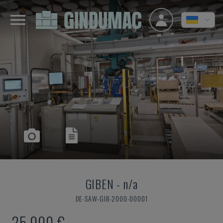
GIBEN
-
n/a
DE-SAW-GIB-2000-00001
25.000 €