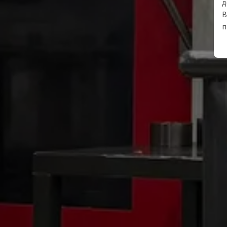
д
В
п