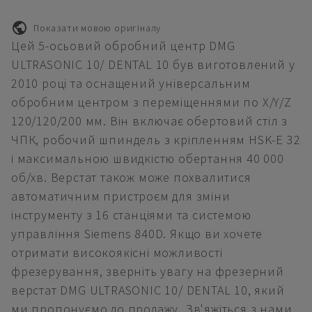
Показати мовою оригіналу
Цей 5-осьовий обробний центр DMG
ULTRASONIC 10/ DENTAL 10 був виготовлений у
2010 році та оснащений універсальним
обробним центром з переміщеннями по X/Y/Z
120/120/200 мм. Він включає обертовий стіл з
ЧПК, робочий шпиндель з кріпленням HSK-E 32
і максимальною швидкістю обертання 40 000
об/хв. Верстат також може похвалитися
автоматичним пристроєм для зміни
інструменту з 16 станціями та системою
управління Siemens 840D. Якщо ви хочете
отримати високоякісні можливості
фрезерування, зверніть увагу на фрезерний
верстат DMG ULTRASONIC 10/ DENTAL 10, який
ми пропонуємо до продажу. Зв'яжіться з нами