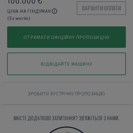
ВАРІАНТИ ОПЛАТИ
ЦІНА НА ГІНДУМАК
(Ex works)
ОТРИМАТИ ОФІЦІЙНУ ПРОПОЗИЦІЮ
ВІДВІДАЙТЕ МАШИНУ
ЗРОБИТИ ЗУСТРІЧНУ ПРОПОЗИЦІЮ
МАЄТЕ ДОДАТКОВІ ЗАПИТАННЯ? ЗВ'ЯЖІТЬСЯ З НАМИ.