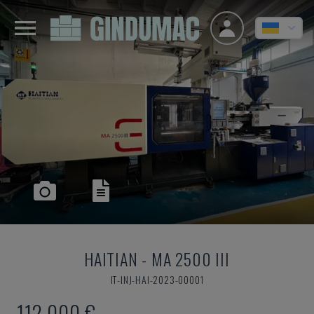
HAITIAN
-
MA 2500 III
IT-INJ-HAI-2023-00001
112.000 €