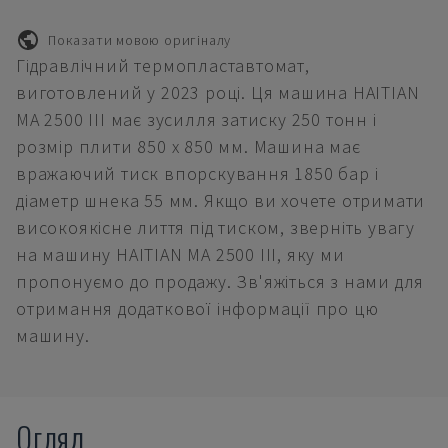
Показати мовою оригіналу
Гідравлічний термопластавтомат,
виготовлений у 2023 році. Ця машина HAITIAN
MA 2500 III має зусилля затиску 250 тонн і
розмір плити 850 x 850 мм. Машина має
вражаючий тиск впорскування 1850 бар і
діаметр шнека 55 мм. Якщо ви хочете отримати
високоякісне лиття під тиском, зверніть увагу
на машину HAITIAN MA 2500 III, яку ми
пропонуємо до продажу. Зв'яжіться з нами для
отримання додаткової інформації про цю
машину.
Огляд