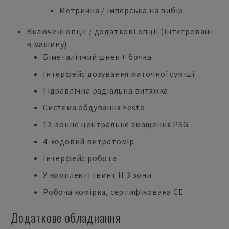
Метрична / імперська на вибір
Включені опції / додаткові опції (інтегровані
в машину)
Біметалічний шнек + бочка
Інтерфейс дозування маточної суміші
Гідравлічна радіальна витяжка
Система обдування Festo
12-зонне центральне змащення PSG
4-ходовий витратомір
Інтерфейс робота
У комплекті гвинт H 3 зони
Робоча комірка, сертифікована CE
Додаткове обладнання