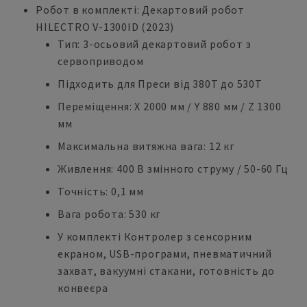
Робот в комплекті: Декартовий робот
HILECTRO V-1300ID (2023)
Тип: 3-осьовий декартовий робот з
сервоприводом
Підходить для Преси від 380Т до 530Т
Переміщення: X 2000 мм / Y 880 мм / Z 1300
мм
Максимальна витяжна вага: 12 кг
Живлення: 400 В змінного струму / 50-60 Гц
Точність: 0,1 мм
Вага робота: 530 кг
У комплекті Контролер з сенсорним
екраном, USB-програми, пневматичний
захват, вакуумні стакани, готовність до
конвеєра