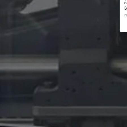
д
В
п