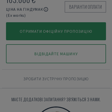
ВАРІАНТИ ОПЛАТИ
ЦІНА НА ГІНДУМАК
(Ex works)
ОТРИМАТИ ОФІЦІЙНУ ПРОПОЗИЦІЮ
ВІДВІДАЙТЕ МАШИНУ
ЗРОБИТИ ЗУСТРІЧНУ ПРОПОЗИЦІЮ
МАЄТЕ ДОДАТКОВІ ЗАПИТАННЯ? ЗВ'ЯЖІТЬСЯ З НАМИ.