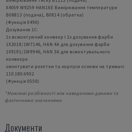
Вимірювання тиску B1212 (подача)
X4059 W9259 HAN16E Вимірювання температури
B08813 (подача), B0814 (обратка)
(Функція 0490)
Дозування 1С:
1x всмоктуючий конвеєр і 1x дозування фарби
1X2018/1W7146, HAN 4A для дозування фарби
1X9191/1W9946, HAN 3A для всмоктувального
конвеєра
змонтувати розетки та корпуси основи на тримачі
110.180.6902
(Функція 0550)
*Можливі розбіжності між наведеними даними та
фактичними значеннями
Документи