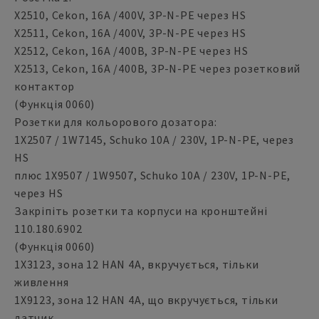
X2510, Cekon, 16A /400V, 3P-N-PE через HS
X2511, Cekon, 16A /400V, 3P-N-PE через HS
X2512, Cekon, 16A /400В, 3P-N-PE через HS
X2513, Cekon, 16A /400В, 3P-N-PE через розетковий
контактор
(Функція 0060)
Розетки для кольорового дозатора:
1X2507 / 1W7145, Schuko 10A / 230V, 1P-N-PE, через
HS
плюс 1X9507 / 1W9507, Schuko 10A / 230V, 1P-N-PE,
через HS
Закріпіть розетки та корпуси на кронштейні
110.180.6902
(Функція 0060)
1X3123, зона 12 HAN 4A, вкручується, тільки
живлення
1X9123, зона 12 HAN 4A, що вкручується, тільки
датчик