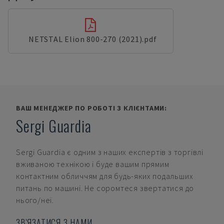
NETSTAL Elion 800-270 (2021).pdf
ВАШ МЕНЕДЖЕР ПО РОБОТІ З КЛІЄНТАМИ:
Sergi Guardia
Sergi Guardia
є одним з наших експертів з торгівлі
вживаною технікою і буде вашим прямим
контактним обличчям для будь-яких подальших
питань по машині. Не соромтеся звертатися до
нього/неї.
ЗВ'ЯЗАТИСЯ З НАМИ