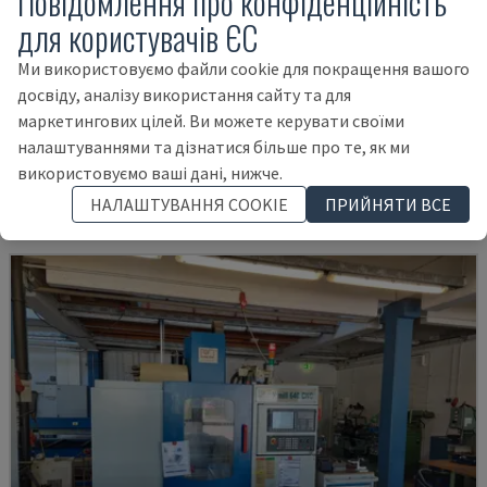
Повідомлення про конфіденційність
для користувачів ЄС
Ми використовуємо файли cookie для покращення вашого
досвіду, аналізу використання сайту та для
MYNX 550
маркетингових цілей. Ви можете керувати своїми
DAEWOO - ВЕРТИКАЛЬНИЙ ОБРОБНИЙ ЦЕНТР
налаштуваннями та дізнатися більше про те, як ми
ІТАЛІЯ
2003
використовуємо ваші дані, нижче.
21.000 €
НАЛАШТУВАННЯ COOKIE
ПРИЙНЯТИ ВСЕ