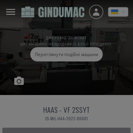
ДЯКУЄМО ЗА ВІЗИТ
ЦЮ МАШИНУ НЕЩОДАВНО БУЛО ПРОДАНО.
Переглянути подібні машини
HAAS
-
VF 2SSYT
ES-MIL-HAA-2022-00001