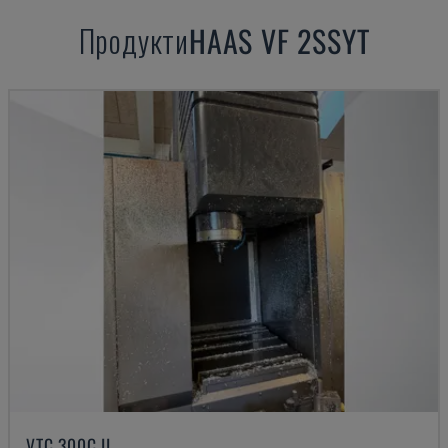
Продукти
HAAS
VF 2SSYT
VTC 300C II