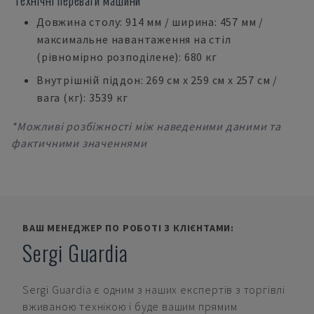
Технічні переваги машини
Довжина столу: 914 мм / ширина: 457 мм /
максимальне навантаження на стіл
(рівномірно розподілене): 680 кг
Внутрішній піддон: 269 см x 259 см x 257 см /
вага (кг): 3539 кг
*Можливі розбіжності між наведеними даними та
фактичними значеннями
ВАШ МЕНЕДЖЕР ПО РОБОТІ З КЛІЄНТАМИ:
Sergi Guardia
Sergi Guardia
є одним з наших експертів з торгівлі
вживаною технікою і буде вашим прямим