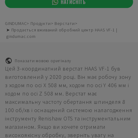
НАТИСНІТЬ
GINDUMAC
Продукти
Верстати
➤ Продається вживаний обробний центр HAAS VF-1 |
gindumac.com
Показати мовою оригіналу
Цей 3-координатний верстат HAAS VF-1 був
виготовлений у 2020 році. Він має робочу зону
з ходом по осі X 508 мм, ходом по осі Y 406 мм і
ходом по осі Z 508 мм. Верстат має
максимальну частоту обертання шпинделя 8
100 об/хв і оснащений системою налагодження
інструменту Renishaw OTS та інструментальним
магазином. Якщо ви хочете отримати
високоякісну обробку, зверніть увагу на