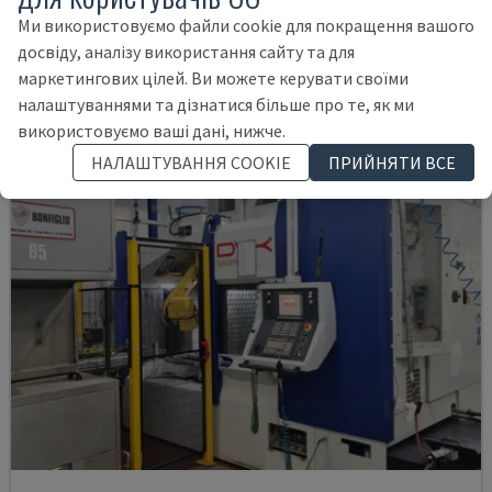
НІМЕЧЧИНА
2004
Ми використовуємо файли cookie для покращення вашого
75.000 €
досвіду, аналізу використання сайту та для
маркетингових цілей. Ви можете керувати своїми
налаштуваннями та дізнатися більше про те, як ми
використовуємо ваші дані, нижче.
НАЛАШТУВАННЯ COOKIE
ПРИЙНЯТИ ВСЕ