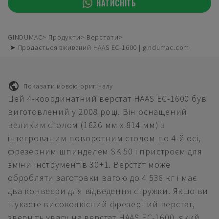
НАТИСНІТЬ
GINDUMAC
Продукти
Верстати
➤ Продається вживаний HAAS EC-1600 | gindumac.com
Показати мовою оригіналу
Цей 4-координатний верстат HAAS EC-1600 був
виготовлений у 2008 році. Він оснащений
великим столом (1626 мм x 814 мм) з
інтегрованим поворотним столом по 4-й осі,
фрезерним шпинделем SK 50 і пристроєм для
зміни інструментів 30+1. Верстат може
обробляти заготовки вагою до 4 536 кг і має
два конвеєри для відведення стружки. Якщо ви
шукаєте високоякісний фрезерний верстат,
зверніть увагу на верстат HAAS EC-1600, який