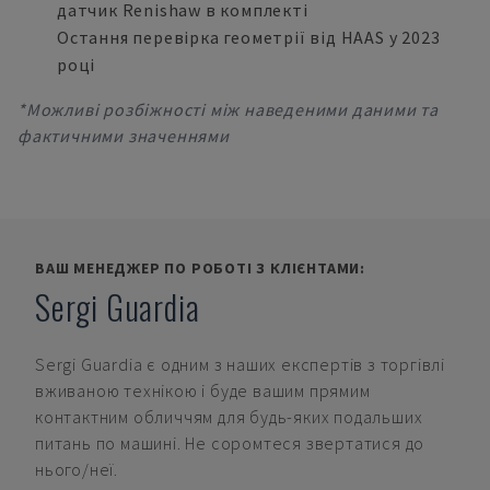
датчик Renishaw в комплекті
Остання перевірка геометрії від HAAS у 2023
році
*Можливі розбіжності між наведеними даними та
фактичними значеннями
ВАШ МЕНЕДЖЕР ПО РОБОТІ З КЛІЄНТАМИ:
Sergi Guardia
Sergi Guardia
є одним з наших експертів з торгівлі
вживаною технікою і буде вашим прямим
контактним обличчям для будь-яких подальших
питань по машині. Не соромтеся звертатися до
нього/неї.