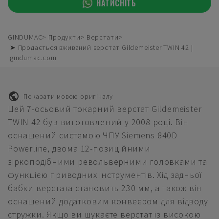
НАТИСНІТЬ
GINDUMAC
Продукти
Верстати
➤ Продається вживаний верстат Gildemeister TWIN 42 |
gindumac.com
Показати мовою оригіналу
Цей 7-осьовий токарний верстат Gildemeister
TWIN 42 був виготовлений у 2008 році. Він
оснащений системою ЧПУ Siemens 840D
Powerline, двома 12-позиційними
зіркоподібними револьверними головками та
функцією приводних інструментів. Хід задньої
бабки верстата становить 230 мм, а також він
оснащений додатковим конвеєром для відводу
стружки. Якщо ви шукаєте верстат із високою