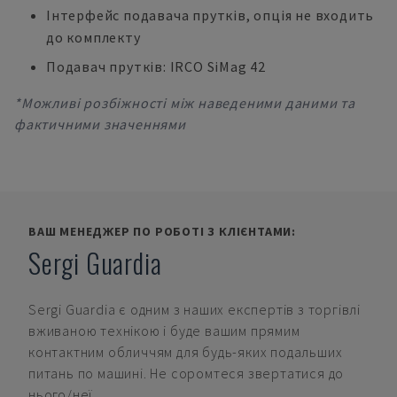
Інтерфейс подавача прутків, опція не входить
до комплекту
Подавач прутків: IRCO SiMag 42
*Можливі розбіжності між наведеними даними та
фактичними значеннями
ВАШ МЕНЕДЖЕР ПО РОБОТІ З КЛІЄНТАМИ:
Sergi Guardia
Sergi Guardia
є одним з наших експертів з торгівлі
вживаною технікою і буде вашим прямим
контактним обличчям для будь-яких подальших
питань по машині. Не соромтеся звертатися до
нього/неї.