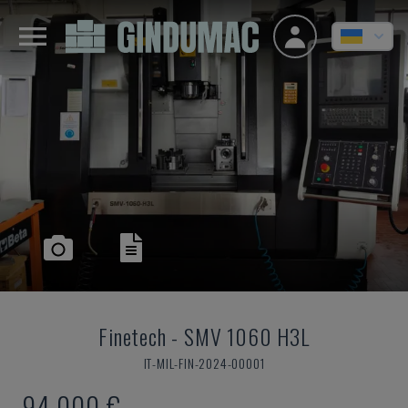
Finetech
-
SMV 1060 H3L
IT-MIL-FIN-2024-00001
94.000 €