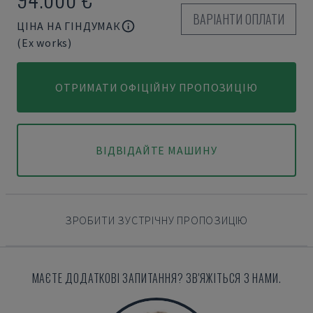
ВАРІАНТИ ОПЛАТИ
ЦІНА НА ГІНДУМАК
(Ex works)
ОТРИМАТИ ОФІЦІЙНУ ПРОПОЗИЦІЮ
ВІДВІДАЙТЕ МАШИНУ
ЗРОБИТИ ЗУСТРІЧНУ ПРОПОЗИЦІЮ
МАЄТЕ ДОДАТКОВІ ЗАПИТАННЯ? ЗВ'ЯЖІТЬСЯ З НАМИ.