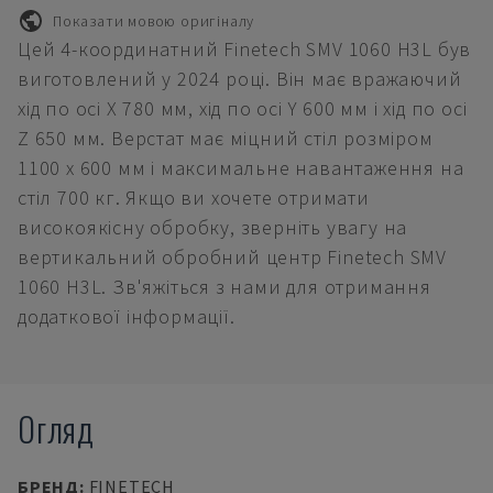
Показати мовою оригіналу
Цей 4-координатний Finetech SMV 1060 H3L був
виготовлений у 2024 році. Він має вражаючий
хід по осі X 780 мм, хід по осі Y 600 мм і хід по осі
Z 650 мм. Верстат має міцний стіл розміром
1100 x 600 мм і максимальне навантаження на
стіл 700 кг. Якщо ви хочете отримати
високоякісну обробку, зверніть увагу на
вертикальний обробний центр Finetech SMV
1060 H3L. Зв'яжіться з нами для отримання
додаткової інформації.
Огляд
БРЕНД
:
FINETECH