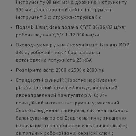
інструменту 80 мм; макс. довжина інструменту
300 мм; двосторонній вибір; інструмент-
інструмент 3 с; стружка-стружка 6 с
Подачі: Швидкісна подача X/Y/Z 36/36/32 м/хв;
робоча подача X/Y/Z 1-12 000 мм/хв
Охолоджуюча рідина / комунікації: Бак для МОР
380 л; робочий тиск 4 бар; загальна
встановлена потужність 25 кВА
Розміри та вага: 2900 x 2500 x 2800 мм
Стандартні функції: Жорстке нарізування
різьби; повний захисний кожух; довільний
двонаправлений маніпулятор ATC; 24-
позиційний магазин інструменту; масляний
блок охолодження шпинделя; система газового
балансування по осі Z; автоматичне змащення
напрямних; теплообмінник електричної шафи;
світильник робочої зони; сервісні ключі;