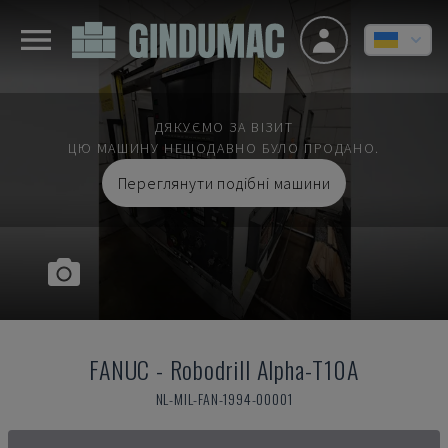
ДЯКУЄМО ЗА ВІЗИТ
ЦЮ МАШИНУ НЕЩОДАВНО БУЛО ПРОДАНО.
Переглянути подібні машини
FANUC
-
Robodrill Alpha-T10A
NL-MIL-FAN-1994-00001