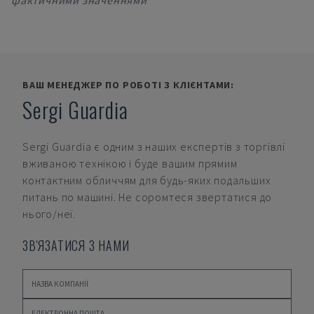
фактичними значеннями
ВАШ МЕНЕДЖЕР ПО РОБОТІ З КЛІЄНТАМИ:
Sergi Guardia
Sergi Guardia
є одним з наших експертів з торгівлі
вживаною технікою і буде вашим прямим
контактним обличчям для будь-яких подальших
питань по машині. Не соромтеся звертатися до
нього/неї.
ЗВ'ЯЗАТИСЯ З НАМИ