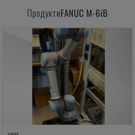
Продукти
FANUC
M-6iB
UR5E