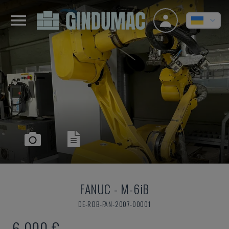
FANUC
-
M-6iB
DE-ROB-FAN-2007-00001
6.000 €