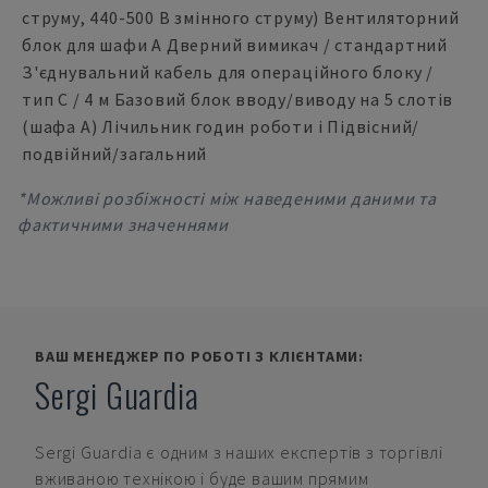
струму, 440-500 В змінного струму) Вентиляторний
блок для шафи A Дверний вимикач / стандартний
З'єднувальний кабель для операційного блоку /
тип C / 4 м Базовий блок вводу/виводу на 5 слотів
(шафа А) Лічильник годин роботи i Підвісний/
подвійний/загальний
*Можливі розбіжності між наведеними даними та
фактичними значеннями
ВАШ МЕНЕДЖЕР ПО РОБОТІ З КЛІЄНТАМИ:
Sergi Guardia
Sergi Guardia
є одним з наших експертів з торгівлі
вживаною технікою і буде вашим прямим