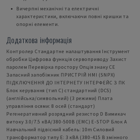
Вичерпні механічні та електричні
характеристики, включаючи повні кришки та
опорні елементи.
Додаткова інформація
Контролер Стандартне налаштування Інструмент
обробки Цифрова функція сервоприводу Захист
паролем Перевірка простору Опція знаку CE
Запасний запобіжник ПРИСТРІЙ HMI (SNPX)
ПІДКЛЮЧЕННЯ ДО ІНТЕРНЕТУ ІНТЕРФЕЙС З ПК
Блок керування (тип C) стандартний (DCS)
(англійська/символьний) (3 режими) Плата
управління осями: 8 осей (стандарт)
Регенеративний розрядний резистор D Вимикач
витоку 3.0/7.5 кВА/380-500В (ЕМС) E-STOP Блок A
Навчальний підвісний кабель: 10m Силовий
трансформатор типу E: 3 кВА (380-415 В змінного