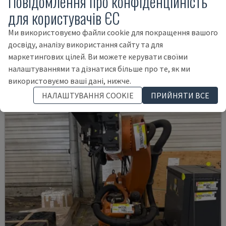
Повідомлення про конфіденційність
для користувачів ЄС
AUDI TSV D5 TÜR
Ми використовуємо файли cookie для покращення вашого
CHANGO - РОБОТ-МАНІПУЛЯТОР
досвіду, аналізу використання сайту та для
НІМЕЧЧИНА
2020
200 HRS
маркетингових цілей. Ви можете керувати своїми
62.000 €
налаштуваннями та дізнатися більше про те, як ми
використовуємо ваші дані, нижче.
НАЛАШТУВАННЯ COOKIE
ПРИЙНЯТИ ВСЕ