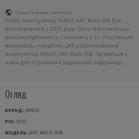
Показати мовою оригіналу
Робот-маніпулятор FANUC ARC Mate OiB був
виготовлений у 2015 році. Його максимальна
вантажопідйомність становить 3 кг. Розгляньте
можливість придбати цей роботизований
маніпулятор FANUC ARC Mate OiB. Зв'яжіться з
нами для отримання додаткової інформації.
Огляд
БРЕНД
:
FANUC
РІК
:
2015
МОДЕЛЬ
:
ARC MATE OIB