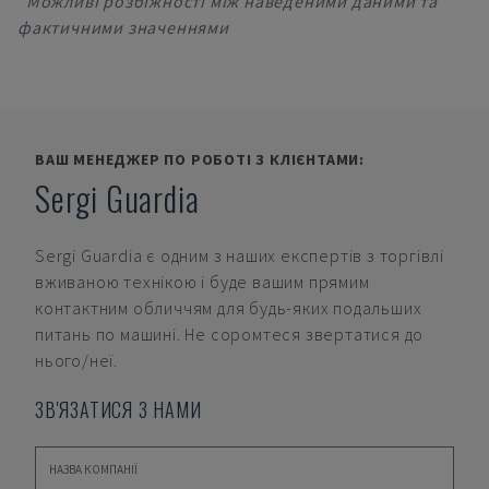
*Можливі розбіжності між наведеними даними та
фактичними значеннями
ВАШ МЕНЕДЖЕР ПО РОБОТІ З КЛІЄНТАМИ:
Sergi Guardia
Sergi Guardia
є одним з наших експертів з торгівлі
вживаною технікою і буде вашим прямим
контактним обличчям для будь-яких подальших
питань по машині. Не соромтеся звертатися до
нього/неї.
ЗВ'ЯЗАТИСЯ З НАМИ