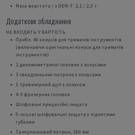
Маса верстата / з DDR-T: 2,1 / 2,3 т
Додаткове обладнання
НЕ ВХОДИТЬ У ВАРТІСТЬ
Прибл. 40 конусів для тримачів інструментів
(включаючи оригінальні конуси для тримачів
інструментів)
2 динамометричні головки з конусами
3 свердлильних патрона з конусами
1 тривимірний щуп з конусом
4-5 фрезерних головок
Шліфовані прецизійні лещата
5-осьові шліфувальні лещата з піднятими
губками
Трикулачковий патрон, 160 мм