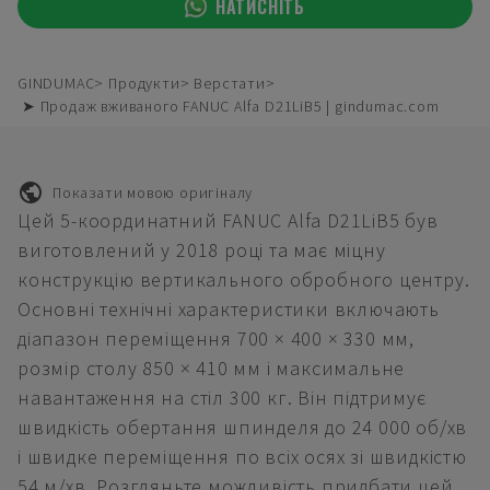
НАТИСНІТЬ
GINDUMAC
Продукти
Верстати
➤ Продаж вживаного FANUC Alfa D21LiB5 | gindumac.com
Показати мовою оригіналу
Цей 5-координатний FANUC Alfa D21LiB5 був
виготовлений у 2018 році та має міцну
конструкцію вертикального обробного центру.
Основні технічні характеристики включають
діапазон переміщення 700 × 400 × 330 мм,
розмір столу 850 × 410 мм і максимальне
навантаження на стіл 300 кг. Він підтримує
швидкість обертання шпинделя до 24 000 об/хв
і швидке переміщення по всіх осях зі швидкістю
54 м/хв. Розгляньте можливість придбати цей