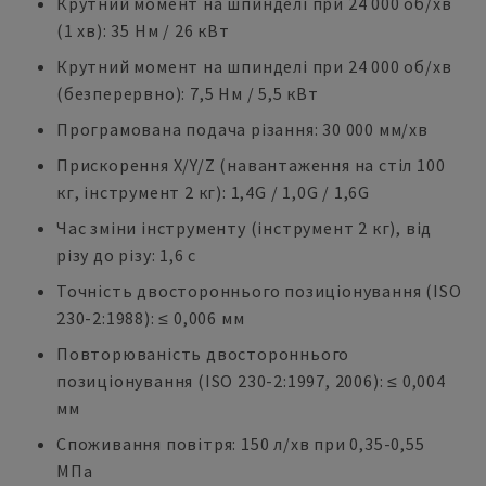
Крутний момент на шпинделі при 24 000 об/хв
(1 хв): 35 Нм / 26 кВт
Крутний момент на шпинделі при 24 000 об/хв
(безперервно): 7,5 Нм / 5,5 кВт
Програмована подача різання: 30 000 мм/хв
Прискорення X/Y/Z (навантаження на стіл 100
кг, інструмент 2 кг): 1,4G / 1,0G / 1,6G
Час зміни інструменту (інструмент 2 кг), від
різу до різу: 1,6 с
Точність двостороннього позиціонування (ISO
230-2:1988): ≤ 0,006 мм
Повторюваність двостороннього
позиціонування (ISO 230-2:1997, 2006): ≤ 0,004
мм
Споживання повітря: 150 л/хв при 0,35-0,55
МПа