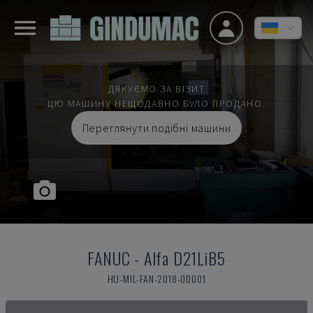
ДЯКУЄМО ЗА ВІЗИТ
ЦЮ МАШИНУ НЕЩОДАВНО БУЛО ПРОДАНО.
Переглянути подібні машини
FANUC
-
Alfa D21LiB5
HU-MIL-FAN-2018-00001