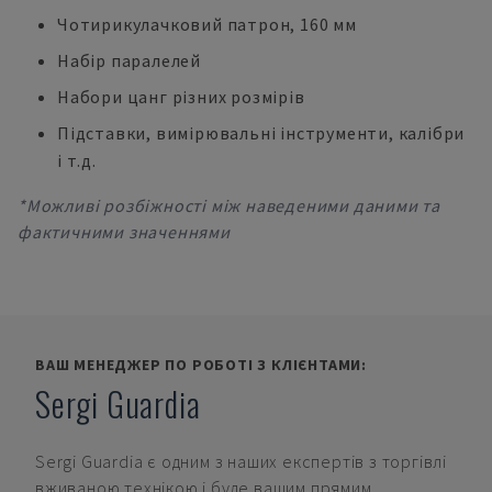
Чотирикулачковий патрон, 160 мм
Набір паралелей
Набори цанг різних розмірів
Підставки, вимірювальні інструменти, калібри
і т.д.
*Можливі розбіжності між наведеними даними та
фактичними значеннями
ВАШ МЕНЕДЖЕР ПО РОБОТІ З КЛІЄНТАМИ:
Sergi Guardia
Sergi Guardia
є одним з наших експертів з торгівлі
вживаною технікою і буде вашим прямим