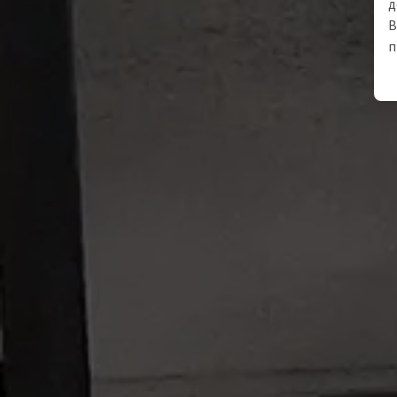
д
В
п