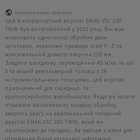
Показати мовою оригіналу
Цей 4-координатний верстат EMAG VSC 200
TWIN був виготовлений у 2005 році. Він має
можливість одночасної обробки двох
заготовок, незалежні приводи осей X і Z та
максимальний діаметр патрона 250 мм.
Завдяки швидкому переміщенню 45 м/хв по осі
X та міцній револьверній головці з 16
інструментальними позиціями, цей верстат
призначений для середньо- та
крупносерійного виробництва. Якщо ви хочете
отримати високоякісну токарну обробку,
зверніть увагу на вертикальний токарний
верстат EMAG VSC 200 TWIN, який ми
пропонуємо до продажу. Зв'яжіться з нами для
отримання більш детальної інформації.