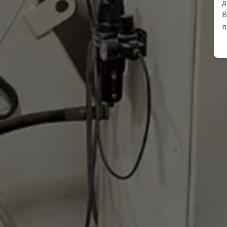
д
В
п